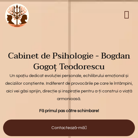
Cabinet de Psihologie - Bogdan
Gogoț Teodorescu
Un spațiu dedicat evoluției personale, echilibrului emoțional și
deciziilor conștiente. Indiferent de provocările pe care le întâmpini,
aici vei găsi sprijin, direcție și inspirație pentru a-ți construi o viață
armonioasă.
Fă primul pas către schimbare!
Contactează-mă