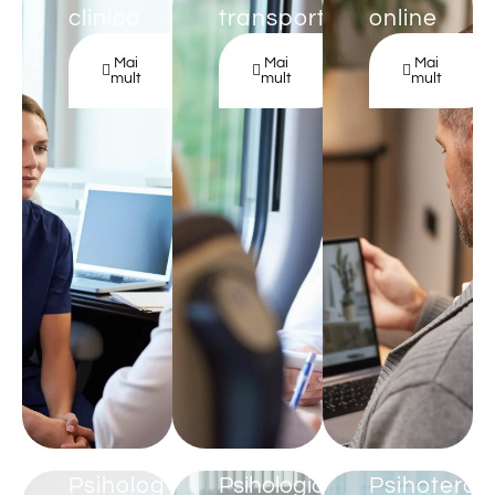
clinică
transporturilor
online
Mai
Mai
Mai
mult
mult
mult
Psiholog
Psihologia
Psihoterap