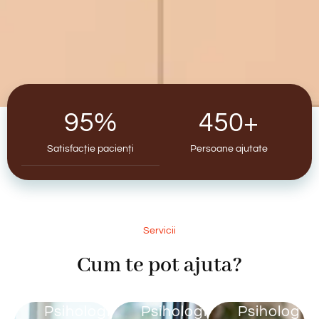
95
%
450
+
Satisfacție pacienți
Persoane ajutate
Servicii
Cum te pot ajuta?
Psihologie
Psihologia
Psiholog