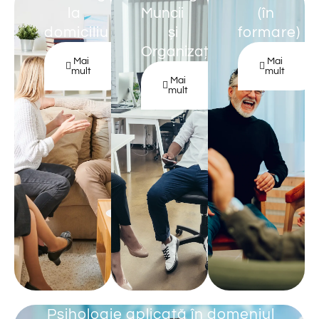
la
Muncii
(în
domiciliu
și
formare)
Organizațională
Mai
Mai
mult
mult
Mai
mult
Psihologie aplicată în domeniul