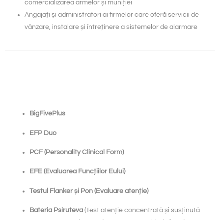
comercializarea armelor și muniției
Angajați și administratori ai firmelor care oferă servicii de
vânzare, instalare și întreținere a sistemelor de alarmare
BigFivePlus
EFP Duo
PCF (Personality Clinical Form)
EFE (Evaluarea Funcțiilor Eului)
Testul Flanker și Pon (Evaluare atenție)
Bateria Psiruteva
(Test atenție concentrată și susținută