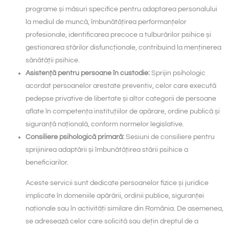
programe și măsuri specifice pentru adaptarea personalului
la mediul de muncă, îmbunătățirea performanțelor
profesionale, identificarea precoce a tulburărilor psihice și
gestionarea stărilor disfuncționale, contribuind la menținerea
sănătății psihice.
Asistență pentru persoane în custodie:
Sprijin psihologic
acordat persoanelor arestate preventiv, celor care execută
pedepse privative de libertate și altor categorii de persoane
aflate în competența instituțiilor de apărare, ordine publică și
siguranță națională, conform normelor legislative.
Consiliere psihologică primară:
Sesiuni de consiliere pentru
sprijinirea adaptării și îmbunătățirea stării psihice a
beneficiarilor.
Aceste servicii sunt dedicate persoanelor fizice și juridice
implicate în domeniile apărării, ordinii publice, siguranței
naționale sau în activități similare din România. De asemenea,
se adresează celor care solicită sau dețin dreptul de a