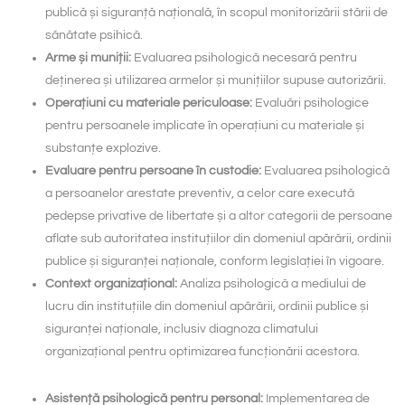
publică și siguranță națională, în scopul monitorizării stării de
sănătate psihică.
Arme și muniții:
Evaluarea psihologică necesară pentru
deținerea și utilizarea armelor și munițiilor supuse autorizării.
Operațiuni cu materiale periculoase:
Evaluări psihologice
pentru persoanele implicate în operațiuni cu materiale și
substanțe explozive.
Evaluare pentru persoane în custodie:
Evaluarea psihologică
a persoanelor arestate preventiv, a celor care execută
pedepse privative de libertate și a altor categorii de persoane
aflate sub autoritatea instituțiilor din domeniul apărării, ordinii
publice și siguranței naționale, conform legislației în vigoare.
Context organizațional:
Analiza psihologică a mediului de
lucru din instituțiile din domeniul apărării, ordinii publice și
siguranței naționale, inclusiv diagnoza climatului
organizațional pentru optimizarea funcționării acestora.
Asistență psihologică pentru personal:
Implementarea de