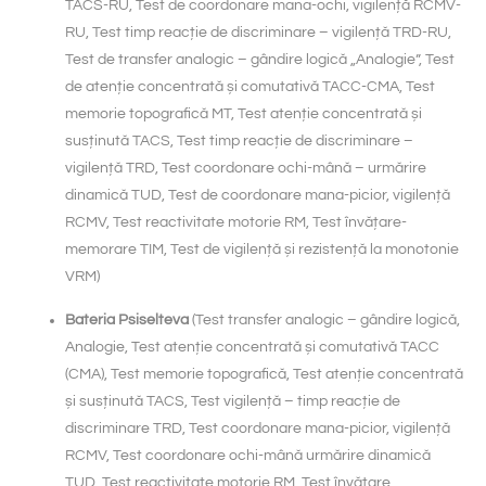
TACS-RU, Test de coordonare mana-ochi, vigilență RCMV-
RU, Test timp reacție de discriminare – vigilență TRD-RU,
Test de transfer analogic – gândire logică „Analogie”, Test
de atenție concentrată și comutativă TACC-CMA, Test
memorie topografică MT, Test atenție concentrată și
susținută TACS, Test timp reacție de discriminare –
vigilență TRD, Test coordonare ochi-mână – urmărire
dinamică TUD, Test de coordonare mana-picior, vigilență
RCMV, Test reactivitate motorie RM, Test învățare-
memorare TIM, Test de vigilență și rezistență la monotonie
VRM)
Bateria Psiselteva
(Test transfer analogic – gândire logică,
Analogie, Test atenție concentrată și comutativă TACC
(CMA), Test memorie topografică, Test atenție concentrată
și susținută TACS, Test vigilență – timp reacție de
discriminare TRD, Test coordonare mana-picior, vigilență
RCMV, Test coordonare ochi-mână urmărire dinamică
TUD, Test reactivitate motorie RM, Test învățare