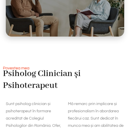
Povestea mea
Psiholog Clinician și
Psihoterapeut
Sunt psiholog clinician și
Mă remarc prin implicare și
psihoterapeut în formare
profesionalism în abordarea
acreditat de Colegiul
fiecărui caz. Sunt dedicat în
Psihologilor din România. Ofer,
munca mea și am abilitatea de