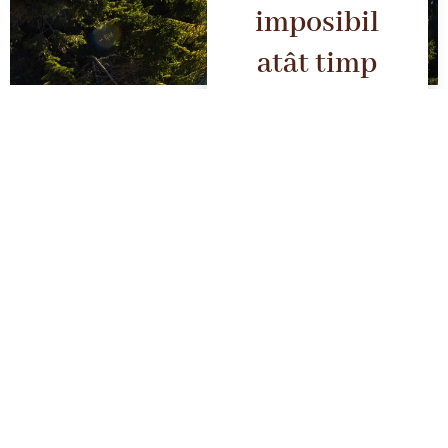
imposibil
atât timp
cât îți
acorzi
autentic o
șansă de
reușită.