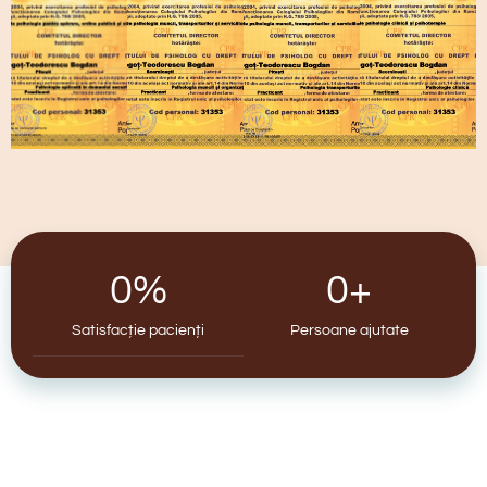
0
%
0
+
Satisfacție pacienți
Persoane ajutate