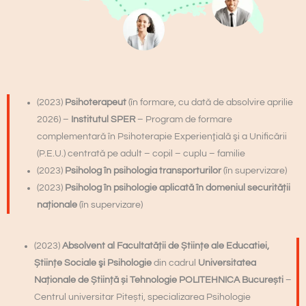
(2023)
Psihoterapeut
(în formare, cu dată de absolvire aprilie
2026) –
Institutul SPER
– Program de formare
complementară în Psihoterapie Experienţială şi a Unificării
(P.E.U.) centrată pe adult – copil – cuplu – familie
(2023)
Psiholog în psihologia transporturilor
(în supervizare)
(2023)
Psiholog în psihologie aplicată în domeniul securității
naționale
(în supervizare)
(2023)
Absolvent al Facultatății de Științe ale Educatiei,
Științe Sociale şi Psihologie
din cadrul
Universitatea
Naționale de Știință și Tehnologie POLITEHNICA București
–
Centrul universitar Pitești, specializarea Psihologie