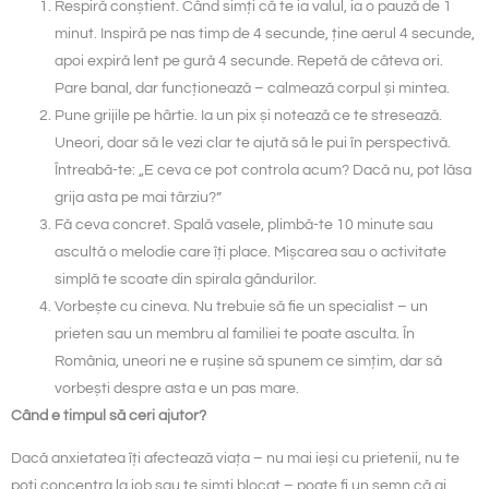
Respiră conștient. Când simți că te ia valul, ia o pauză de 1
minut. Inspiră pe nas timp de 4 secunde, ține aerul 4 secunde,
apoi expiră lent pe gură 4 secunde. Repetă de câteva ori.
Pare banal, dar funcționează – calmează corpul și mintea.
Pune grijile pe hârtie. Ia un pix și notează ce te stresează.
Uneori, doar să le vezi clar te ajută să le pui în perspectivă.
Întreabă-te: „E ceva ce pot controla acum? Dacă nu, pot lăsa
grija asta pe mai târziu?”
Fă ceva concret. Spală vasele, plimbă-te 10 minute sau
ascultă o melodie care îți place. Mișcarea sau o activitate
simplă te scoate din spirala gândurilor.
Vorbește cu cineva. Nu trebuie să fie un specialist – un
prieten sau un membru al familiei te poate asculta. În
România, uneori ne e rușine să spunem ce simțim, dar să
vorbești despre asta e un pas mare.
Când e timpul să ceri ajutor?
Dacă anxietatea îți afectează viața – nu mai ieși cu prietenii, nu te
poți concentra la job sau te simți blocat – poate fi un semn că ai