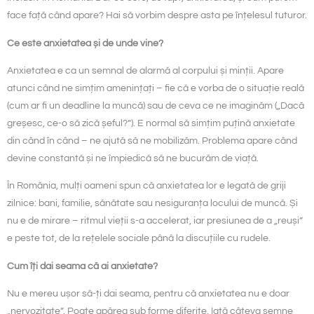
face față când apare? Hai să vorbim despre asta pe înțelesul tuturor.
Ce este anxietatea și de unde vine?
Anxietatea e ca un semnal de alarmă al corpului și minții. Apare
atunci când ne simțim amenințați – fie că e vorba de o situație reală
(cum ar fi un deadline la muncă) sau de ceva ce ne imaginăm („Dacă
greșesc, ce-o să zică șeful?”). E normal să simțim puțină anxietate
din când în când – ne ajută să ne mobilizăm. Problema apare când
devine constantă și ne împiedică să ne bucurăm de viață.
În România, mulți oameni spun că anxietatea lor e legată de griji
zilnice: bani, familie, sănătate sau nesiguranța locului de muncă. Și
nu e de mirare – ritmul vieții s-a accelerat, iar presiunea de a „reuși”
e peste tot, de la rețelele sociale până la discuțiile cu rudele.
Cum îți dai seama că ai anxietate?
Nu e mereu ușor să-ți dai seama, pentru că anxietatea nu e doar
„nervozitate”. Poate apărea sub forme diferite. Iată câteva semne