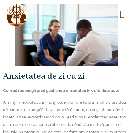
Anxietatea de zi cu zi
Cum să recunoști și să gestionezi anxietatea în viața de zi cu zi
Ai simțit vreodată că inima îți bate mai tare fără un motiv clar? Sau
că mintea ta aleargă într-un cerc fără oprire, chiar și atunci când
încerci să te relaxezi? Dacă da, nu ești singur. Anxietatea este una
dintre cele mai comune probleme de sănătate mintală din lume,
inclusiv în România. Dar ce este, de fapt, anxietatea, și cum putem