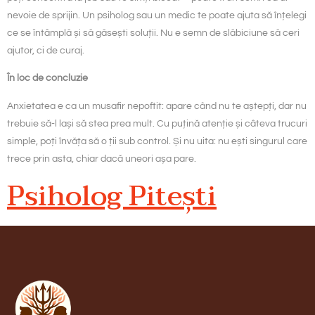
nevoie de sprijin. Un psiholog sau un medic te poate ajuta să înțelegi
ce se întâmplă și să găsești soluții. Nu e semn de slăbiciune să ceri
ajutor, ci de curaj.
În loc de concluzie
Anxietatea e ca un musafir nepoftit: apare când nu te aștepți, dar nu
trebuie să-l lași să stea prea mult. Cu puțină atenție și câteva trucuri
simple, poți învăța să o ții sub control. Și nu uita: nu ești singurul care
trece prin asta, chiar dacă uneori așa pare.
Psiholog Pitești