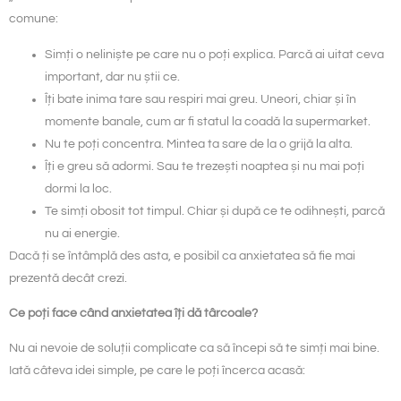
comune:
Simți o neliniște pe care nu o poți explica. Parcă ai uitat ceva
important, dar nu știi ce.
Îți bate inima tare sau respiri mai greu. Uneori, chiar și în
momente banale, cum ar fi statul la coadă la supermarket.
Nu te poți concentra. Mintea ta sare de la o grijă la alta.
Îți e greu să adormi. Sau te trezești noaptea și nu mai poți
dormi la loc.
Te simți obosit tot timpul. Chiar și după ce te odihnești, parcă
nu ai energie.
Dacă ți se întâmplă des asta, e posibil ca anxietatea să fie mai
prezentă decât crezi.
Ce poți face când anxietatea îți dă târcoale?
Nu ai nevoie de soluții complicate ca să începi să te simți mai bine.
Iată câteva idei simple, pe care le poți încerca acasă: